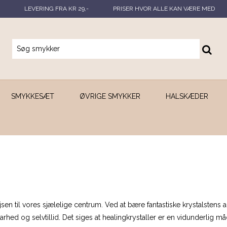
LEVERING FRA KR 29,-
PRISER HVOR ALLE KAN VÆRE MED
SMYKKESÆT
ØVRIGE SMYKKER
HALSKÆDER
en til vores sjælelige centrum. Ved at bære fantastiske krystalstens ar
ed og selvtillid. Det siges at healingkrystaller er en vidunderlig måde