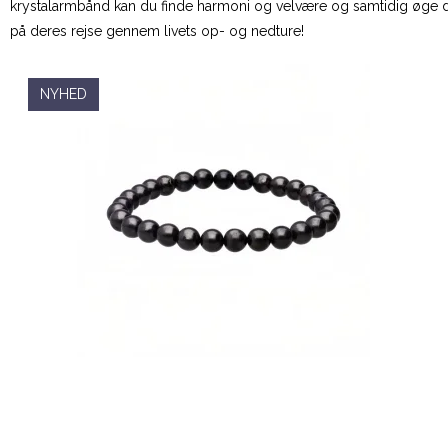
krystalarmbånd kan du finde harmoni og velvære og samtidig øge din se
på deres rejse gennem livets op- og nedture!
NYHED