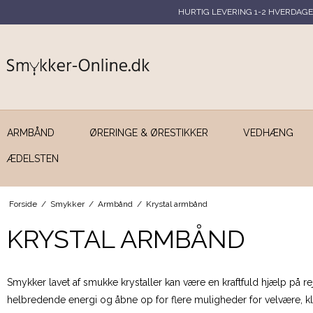
HURTIG LEVERING 1-2 HVERDAGE
ARMBÅND
ØRERINGE & ØRESTIKKER
VEDHÆNG
ÆDELSTEN
Forside
/
Smykker
/
Armbånd
/
Krystal armbånd
KRYSTAL ARMBÅND
Smykker lavet af smukke krystaller kan være en kraftfuld hjælp på rejs
helbredende energi og åbne op for flere muligheder for velvære, klarh