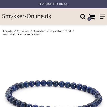
LEVERING FRA KR 29,-
0
Forside
/
Smykker
/
Armbånd
/
Krystal armbånd
/
Armbånd Lapis Lazuli - 4mm