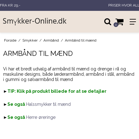
PRISER HVOR ALLE KAN VÆRE MED
0
Forside
/
Smykker
/
Armbånd
/
Armbånd til mænd
ARMBÅND TIL MÆND
Vi har et bredt udvalg af armbånd til mænd og drenge i rå og
maskuline designs, både læderarmbånd, armbånd i stål, armbånd
i gummi og sølvarmbånd til mænd
►
TIP: Klik på produkt billede for at se detajler
►
Se også
Halssmykker til mænd
►
Se også
Herre øreringe