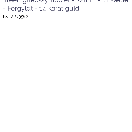
Treenighedssymbolet - 22mm - u/kæde
- Forgyldt - 14 karat guld
PSTVPD3562