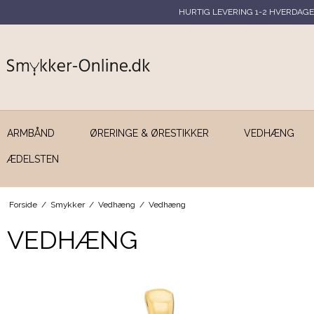
HURTIG LEVERING 1-2 HVERDAGE
ARMBÅND
ØRERINGE & ØRESTIKKER
VEDHÆNG
ÆDELSTEN
Forside
/
Smykker
/
Vedhæng
/
Vedhæng
VEDHÆNG