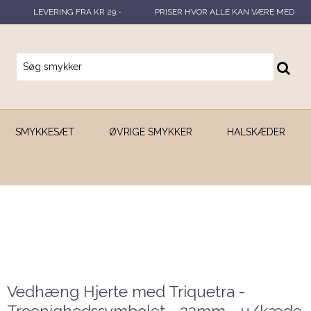
LEVERING FRA KR 29,-
PRISER HVOR ALLE KAN VÆRE MED
SMYKKESÆT
ØVRIGE SMYKKER
HALSKÆDER
Vedhæng Hjerte med Triquetra -