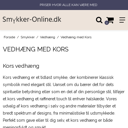
PRISER HVOR ALLE KAN VÆRE MED
0
Forside
/
Smykker
/
Vedhæng
/
Vedhæng med Kors
VEDHÆNG MED KORS
Kors vedhæng
Kors vedhæng er et tidløst smykke, der kombinerer klassisk
symbolik med elegant stil. Uanset om du bærer det for dets
spirituelle betydning eller som en del af din personlige stil, tilføjer
et kors vedhæng et raffineret touch til enhver halskæde. Vores
udvalg af kors vedhæng i sølv og andre materialer tilbyder et
bredt spektrum af designs, fra minimalistiske til udsmykkede.
Perfekt som gave eller til dig selv, et kors vedhæng er både
meningsfuldt og smukt.