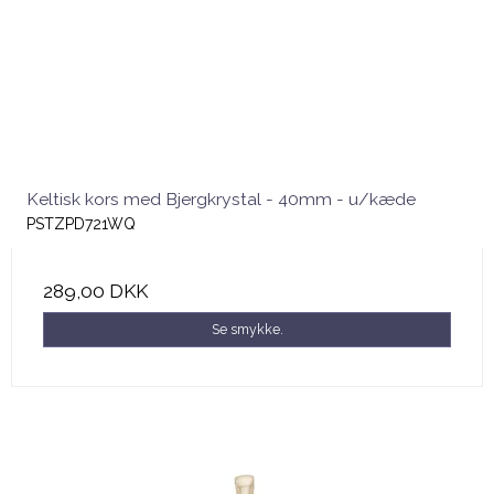
Keltisk kors med Bjergkrystal - 40mm - u/kæde
PSTZPD721WQ
289,00 DKK
Se smykke.