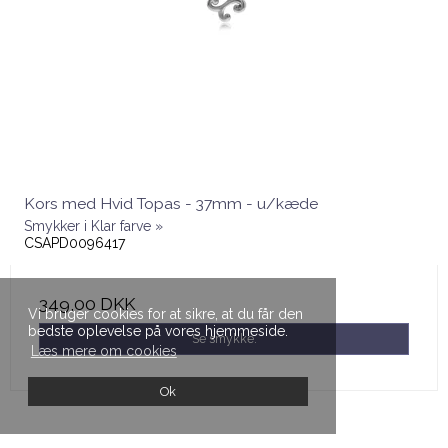
Kors med Hvid Topas - 37mm - u/kæde
Smykker i Klar farve »
CSAPD0096417
349,00 DKK
Vi bruger cookies for at sikre, at du får den
bedste oplevelse på vores hjemmeside.
Se smykke.
Læs mere om cookies
Ok