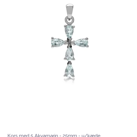
Kors med 5 Akvamarin - 25mm - u/kæde