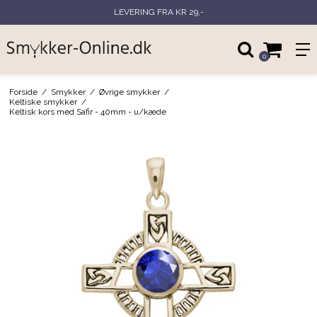
LEVERING FRA KR 29,-
0
Forside
/
Smykker
/
Øvrige smykker
/
Keltiske smykker
/
Keltisk kors med Safir - 40mm - u/kæde