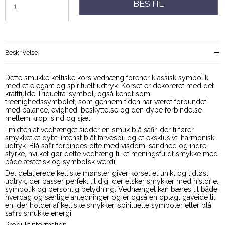
BESTIL
Beskrivelse
Dette smukke keltiske kors vedhæng forener klassisk symbolik
med et elegant og spirituelt udtryk. Korset er dekoreret med det
kraftfulde Triquetra-symbol, også kendt som
treenighedssymbolet, som gennem tiden har været forbundet
med balance, evighed, beskyttelse og den dybe forbindelse
mellem krop, sind og sjæl.
I midten af vedhænget sidder en smuk blå safir, der tilfører
smykket et dybt, intenst blåt farvespil og et eksklusivt, harmonisk
udtryk. Blå safir forbindes ofte med visdom, sandhed og indre
styrke, hvilket gør dette vedhæng til et meningsfuldt smykke med
både æstetisk og symbolsk værdi.
Det detaljerede keltiske mønster giver korset et unikt og tidløst
udtryk, der passer perfekt til dig, der elsker smykker med historie,
symbolik og personlig betydning. Vedhænget kan bæres til både
hverdag og særlige anledninger og er også en oplagt gaveidé til
en, der holder af keltiske smykker, spirituelle symboler eller blå
safirs smukke energi.