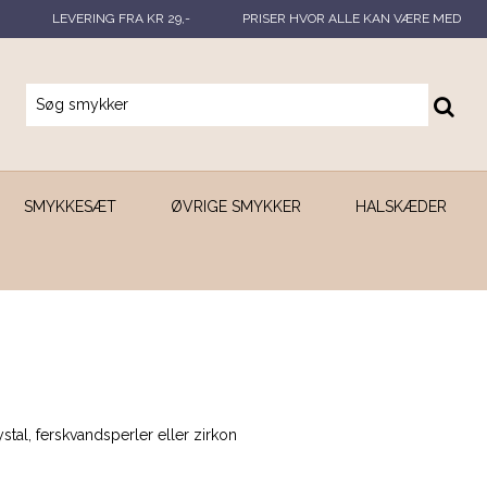
LEVERING FRA KR 29,-
PRISER HVOR ALLE KAN VÆRE MED
SMYKKESÆT
ØVRIGE SMYKKER
HALSKÆDER
tal, ferskvandsperler eller zirkon