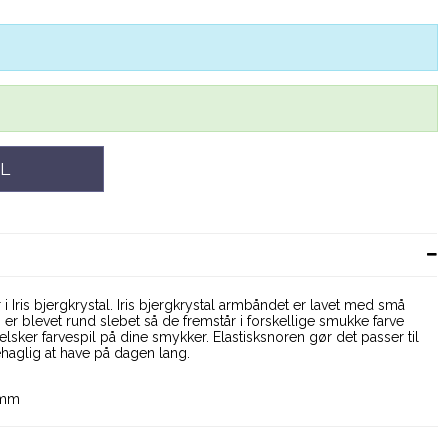
L
Iris bjergkrystal. Iris bjergkrystal armbåndet er lavet med små
er blevet rund slebet så de fremstår i forskellige smukke farve
 elsker farvespil på dine smykker. Elastisksnoren gør det passer til
ehaglig at have på dagen lang.
 8mm