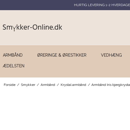
HURTIG LEVERING 1-2 HVERDAGE
ARMBÅND
ØRERINGE & ØRESTIKKER
VEDHÆNG
ÆDELSTEN
Forside
/
Smykker
/
Armbånd
/
Krystal armbånd
/
Armbånd Iris bjergkryst