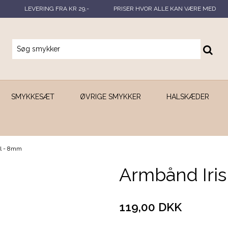
LEVERING FRA KR 29,-
PRISER HVOR ALLE KAN VÆRE MED
SMYKKESÆT
ØVRIGE SMYKKER
HALSKÆDER
al - 8mm
Armbånd Iris
119,00 DKK