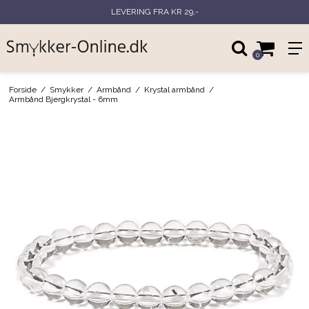
LEVERING FRA KR 29,-
0
Forside
/
Smykker
/
Armbånd
/
Krystal armbånd
/
Armbånd Bjergkrystal - 6mm