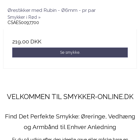
Ørestikker med Rubin - Ø6mm - pr par
Smykker i Rød »
CSAES0097700
219,00 DKK
Se smykke.
VELKOMMEN TIL SMYKKER-ONLINE.DK
Find Det Perfekte Smykke: Øreringe, Vedhæng
og Armbånd til Enhver Anledning
Er du på udkig efter den ideelle gave eller måske bare en