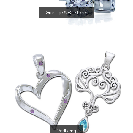
Øreringe & Ørestikker
Vedhæng