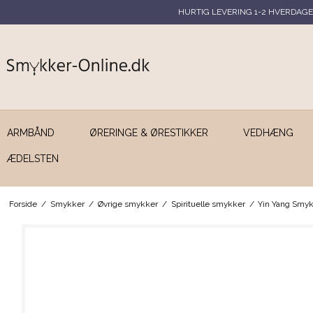
HURTIG LEVERING 1-2 HVERDAGE
ARMBÅND
ØRERINGE & ØRESTIKKER
VEDHÆNG
ÆDELSTEN
Forside
/
Smykker
/
Øvrige smykker
/
Spirituelle smykker
/
Yin Yang Smy