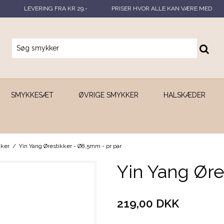
LEVERING FRA KR 29,-
PRISER HVOR ALLE KAN VÆRE MED
SMYKKESÆT
ØVRIGE SMYKKER
HALSKÆDER
kker
/
Yin Yang Ørestikker - Ø8,5mm - pr par
Yin Yang Øre
219,00 DKK