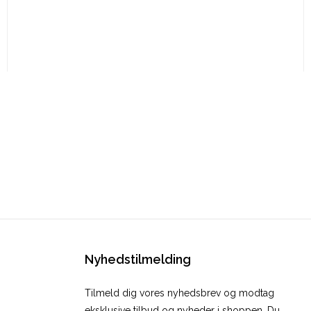
Nyhedstilmelding
Tilmeld dig vores nyhedsbrev og modtag
eksklusive tilbud og nyheder i shoppen. Du