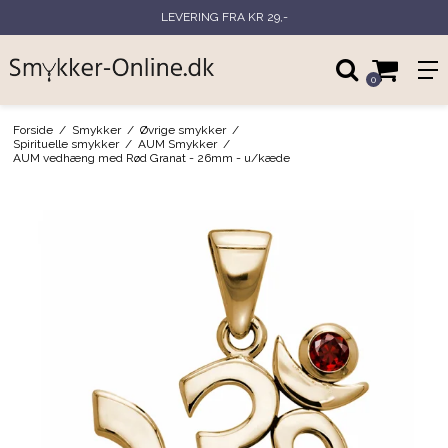
LEVERING FRA KR 29,-
0
Forside
/
Smykker
/
Øvrige smykker
/
Spirituelle smykker
/
AUM Smykker
/
AUM vedhæng med Rød Granat - 26mm - u/kæde