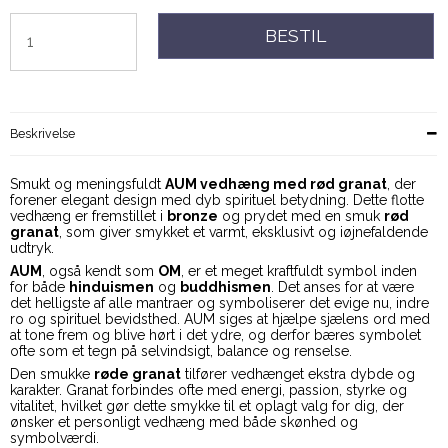
BESTIL
Beskrivelse
Smukt og meningsfuldt
AUM vedhæng med rød granat
, der
forener elegant design med dyb spirituel betydning. Dette flotte
vedhæng er fremstillet i
bronze
og prydet med en smuk
rød
granat
, som giver smykket et varmt, eksklusivt og iøjnefaldende
udtryk.
AUM
, også kendt som
OM
, er et meget kraftfuldt symbol inden
for både
hinduismen
og
buddhismen
. Det anses for at være
det helligste af alle mantraer og symboliserer det evige nu, indre
ro og spirituel bevidsthed. AUM siges at hjælpe sjælens ord med
at tone frem og blive hørt i det ydre, og derfor bæres symbolet
ofte som et tegn på selvindsigt, balance og renselse.
Den smukke
røde granat
tilfører vedhænget ekstra dybde og
karakter. Granat forbindes ofte med energi, passion, styrke og
vitalitet, hvilket gør dette smykke til et oplagt valg for dig, der
ønsker et personligt vedhæng med både skønhed og
symbolværdi.