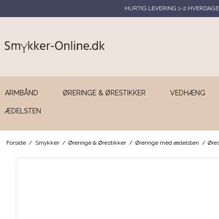
HURTIG LEVERING 1-2 HVERDAGE
ARMBÅND
ØRERINGE & ØRESTIKKER
VEDHÆNG
ÆDELSTEN
Forside
/
Smykker
/
Øreringe & Ørestikker
/
Øreringe med ædelsten
/
Øre