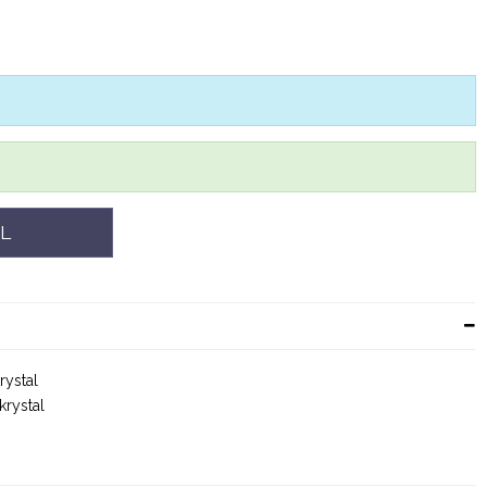
L
rystal
rystal