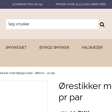
LEVERING FRA KR 29,-
PRISER HVOR ALLE KAN VÆRE MED
SMYKKESÆT
ØVRIGE SMYKKER
HALSKÆDER
stikker med Bjergkrystal - Ø6mm - pr par
Ørestikker m
pr par