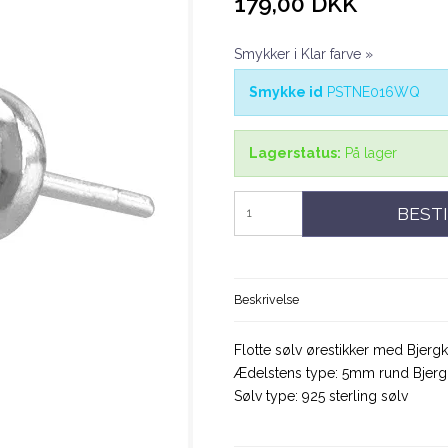
179,00 DKK
Smykker i Klar farve »
Smykke id
PSTNE016WQ
Lagerstatus:
På lager
BESTI
Beskrivelse
Flotte sølv ørestikker med Bjergk
Ædelstens type: 5mm rund Bjergk
Sølv type: 925 sterling sølv