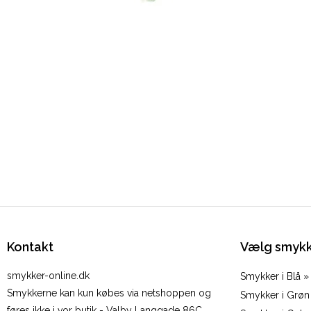
Kontakt
Vælg smykk
smykker-online.dk
Smykker i Blå »
Smykkerne kan kun købes via netshoppen og
Smykker i Grøn
føres ikke i vor butik - Valby Langgade 86C