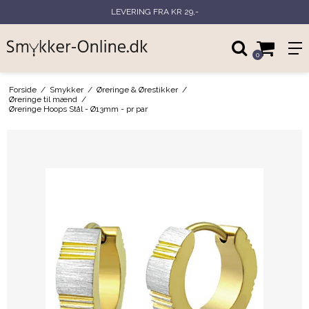
LEVERING FRA KR 29,-
0
Forside
/
Smykker
/
Øreringe & Ørestikker
/
Øreringe til mænd
/
Øreringe Hoops Stål - Ø13mm - pr par