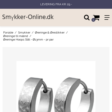
LEVERING FRA KR 29,-
0
Forside
/
Smykker
/
Øreringe & Ørestikker
/
Øreringe til mænd
/
Øreringe Hoops Stål - Ø13mm - pr par