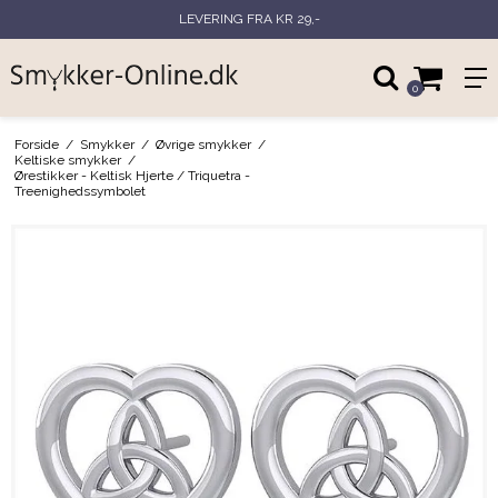
LEVERING FRA KR 29,-
0
Forside
/
Smykker
/
Øvrige smykker
/
Keltiske smykker
/
Ørestikker - Keltisk Hjerte / Triquetra -
Treenighedssymbolet