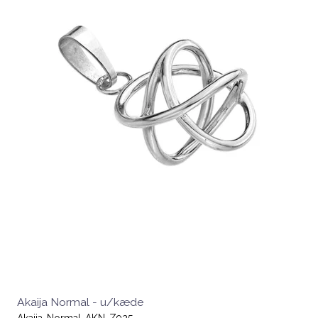
Akaija Normal - u/kæde