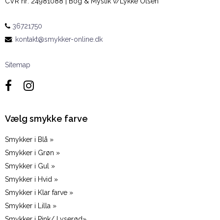
CVR nr
:
24981088 | Bog & Mystik v/Lykke Olsen
36721750
:
kontakt@smykker-online.dk
Sitemap
Vælg smykke farve
Smykker i Blå »
Smykker i Grøn »
Smykker i Gul »
Smykker i Hvid »
Smykker i Klar farve »
Smykker i Lilla »
Smykker i Pink/ Lyserød»