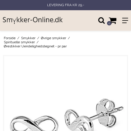
LEVERING FRA KR 29,-
0
Forside
/
Smykker
/
Øvrige smykker
/
Spirituelle smykker
/
Ørestikker Uendelighedstegnet - pr par