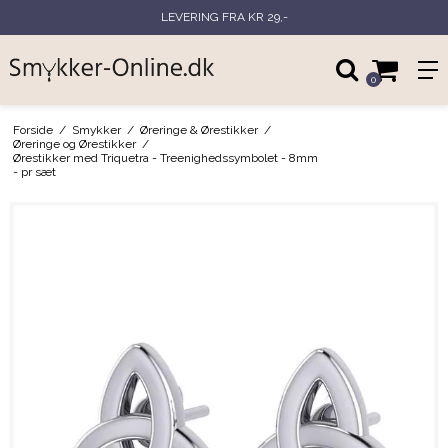
LEVERING FRA KR 29,-
0
Forside
/
Smykker
/
Øreringe & Ørestikker
/
Øreringe og Ørestikker
/
Ørestikker med Triquetra - Treenighedssymbolet - 8mm
- pr sæt