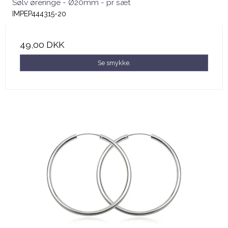
Sølv øreringe - Ø20mm - pr sæt
IMPEP444315-20
49,00 DKK
Se smykke.